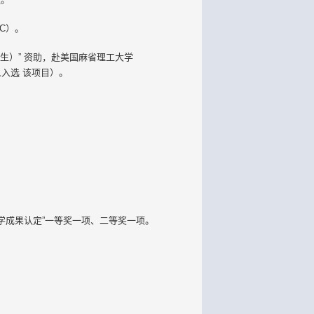
C）。
士研究生）” 资助，赴美国麻省理工大学
人入选 该项目）。
教育教学成果认定”一等奖一项、二等奖一项。