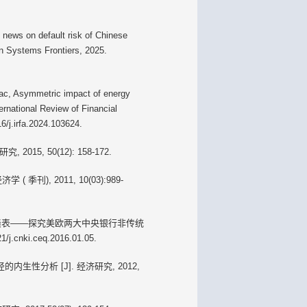
news on default risk of Chinese
on Systems Frontiers, 2025.
ac, Asymmetric impact of energy
ernational Review of Financial
6/j.irfa.2024.103624.
5, 50(12): 158-172.
刊), 2011, 10(03):989-
负债表——探究美欧两大中央银行非传统
j.cnki.ceq.2016.01.05.
性分析 [J]. 经济研究, 2012,