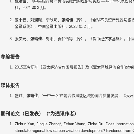
张靖佳
，《中央银行资产负债表政策的理论与实践 —基于量化宽松货
社，2021 年 3 月。
范小云、刘澜飚、李欣明、
张靖佳
（译），《全球不良资产处置与银
金融系统》，中国金融出版社，2023 年 2 月。
张庆元、
张靖佳
、刘阳、袁梦怡等（译），《货币经济学基础》，中国金融
参编报告
2015至今历年《亚太经济合作发展报告》及《亚太区域经济合作咨询
媒体报告
盛斌、
张靖佳
，“一带一路”产能合作赋能区域协同高质量发展，《天津日
期刊论文（已发表）（*为通讯作者）
Zichun Yan, Jingjia Zhang*, Zehan Wang, Zizhe Du. Does international
stimulate regional low-carbon aviation development? Evidence fro