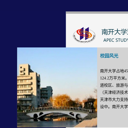
积
水
和
建